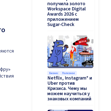
получила золото
Workspace Digital
Awards 2026 с
приложением
Sugar-Check
то
ляются
ифру»
Бизнес
Полезное
йствия
Netflix, Instagram* и
Uber против
Кризиса. Чему мы
можем научиться у
знаковых компаний