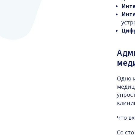
Инте
Инте
устр
Цифр
Адм
мед
Одно 
меди
упрос
клини
Что вх
Со сто