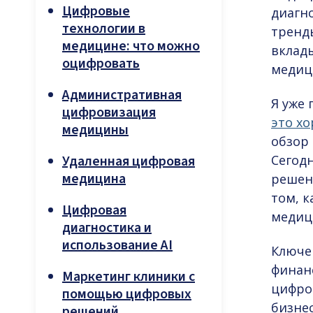
Цифровые
диагно
технологии в
тренды
медицине: что можно
вклад
оцифровать
медици
Административная
Я уже 
цифровизация
это х
медицины
обзор
Удаленная цифровая
Сегод
медицина
решен
том, 
Цифровая
медиц
диагностика и
использование AI
Ключев
финан
Маркетинг клиники с
цифро
помощью цифровых
бизнес
решений