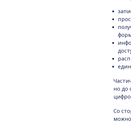
запи
прос
полу
форм
инфо
дост
расп
един
Частич
но до
цифро
Со ст
можно