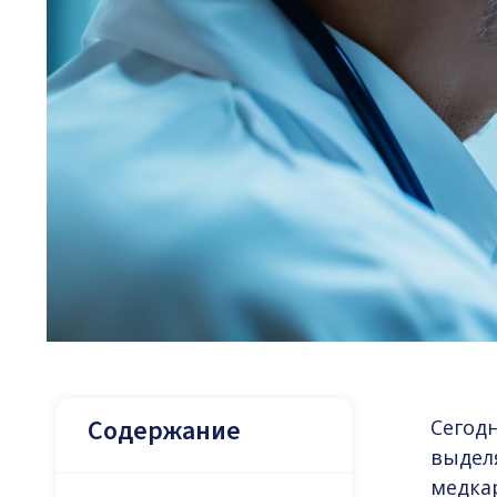
Содержание
Сегод
выдел
медкар