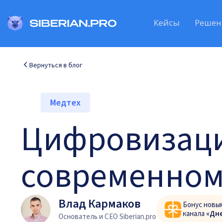
Кейсы
Решен
Вернуться в блог
Медтех
Цифровизаци
современном
Влад Кармаков
Бонус новы
канала
«Дн
Основатель и CEO Siberian.pro