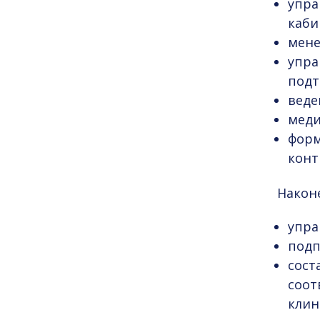
упра
каби
мене
упра
подт
веде
меди
форм
конт
Након
упра
подп
сост
соот
клин