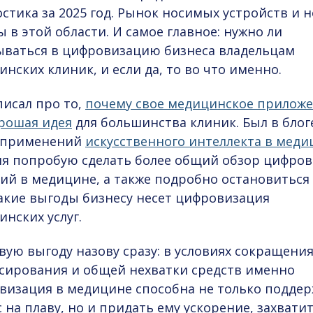
стика за 2025 год. Рынок носимых устройств и 
 в этой области. И самое главное: нужно ли
ываться в цифровизацию бизнеса владельцам
нских клиник, и если да, то во что именно.
писал про то,
почему свое медицинское прилож
орошая идея
для большинства клиник. Был в блог
 применений
искусственного интеллекта в меди
ня попробую сделать более общий обзор
цифров
ий в медицине
, а также подробно остановиться
какие выгоды бизнесу несет
цифровизация
инских услуг
.
ую выгоду назову сразу: в условиях сокращени
сирования и общей нехватки средств именно
визация в медицине
способна не только подде
 на плаву, но и придать ему ускорение, захвати