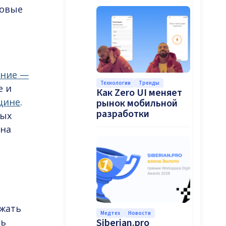
новые
ение —
Технологии
Тренды
е и
Как Zero UI меняет
цине
.
рынок мобильной
разработки
ых
 на
я
ржать
Медтех
Новости
ть
Siberian.pro