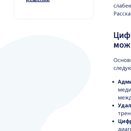
слабе
Расск
Циф
мож
Основ
следу
Адми
меди
межд
Удал
трен
Цифр
диаг