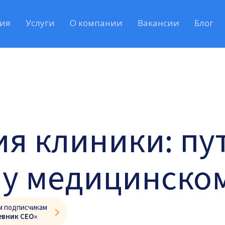
ия
Услуги
О компании
Вакансии
Блог
я клиники: пут
у медицинском
м подписчикам
евник CEO»