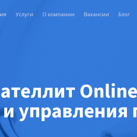
ия
Услуги
О компании
Вакансии
Блог
ателлит Online
 и управления