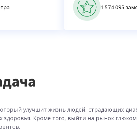
етра
1 574 095 зам
адача
 который улучшит жизнь людей, страдающих диа
х здоровья. Кроме того, выйти на рынок глюко
рентов.