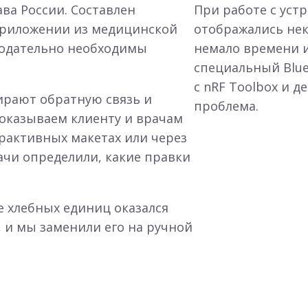
а России. Составлен
При работе с уст
приложении из медицинской
отображались не
нодательно необходимы
немало времени и
специальный Blue
с nRF Toolbox и д
ирают обратную связь и
проблема.
показываем клиенту и врачам
рактивных макетах или через
ачи определили, какие правки
е хлебных единиц оказался
 и мы заменили его на ручной