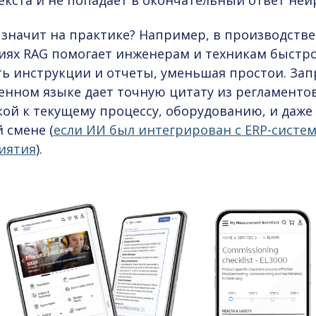
екста и не попадает в окончательный ответ ней
 значит на практике? Например, в производств
иях RAG помогает инженерам и техникам быстр
ь инструкции и отчеты, уменьшая простои. Зап
енном языке дает точную цитату из регламентов
ой к текущему процессу, оборудованию, и даже
 смене (
если ИИ был интегрирован с ERP-систе
иятия
).