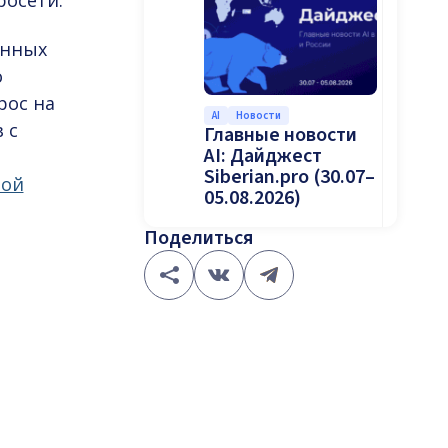
росети.
енных
о
рос на
AI
Новости
 с
Главные новости
AI: Дайджест
Siberian.pro (30.07–
мой
05.08.2026)
Поделиться