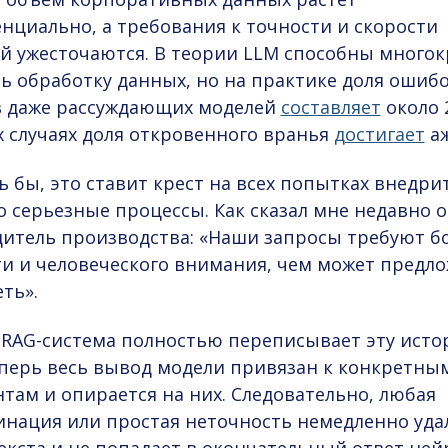
нциально, а требования к точности и скорости
й ужесточаются. В теории LLM способны многок
ь обработку данных, но на практике доля ошиб
в даже рассуждающих моделей
составляет
около 2
 случаях доля откровенного вранья
достигает
аж
ь бы, это ставит крест на всех попытках внедри
о серьезные процессы. Как сказал мне недавно 
дитель производства: «Наши запросы требуют 
и и человеческого внимания, чем может предл
ть».
RAG-система полностью переписывает эту исто
перь весь вывод модели привязан к конкретны
там и опирается на них. Следовательно, любая
нация или простая неточность немедленно уда