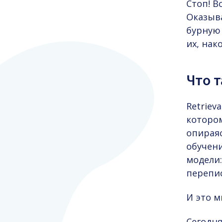
Стоп! В
Оказыва
бурную 
их, нак
Что 
Retriev
котором
опираяс
обучени
модели:
перепи
И это м
Сегодн