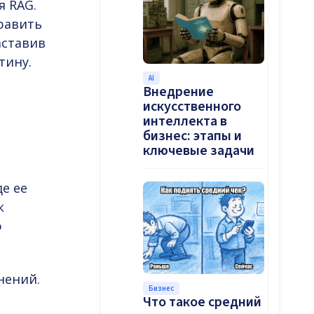
я RAG.
равить
аставив
тину.
AI
Внедрение
искусственного
интеллекта в
бизнес: этапы и
ключевые задачи
е ее
к
ю
нений.
Бизнес
Что такое средний