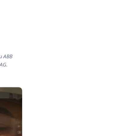
и ABB
AG.