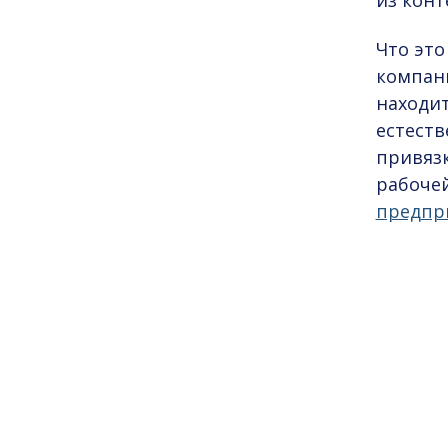
из конт
Что это
компан
находит
естеств
привязк
рабочей
предпр