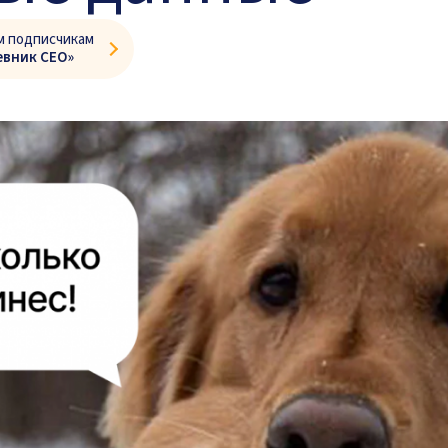
м подписчикам
евник CEO»