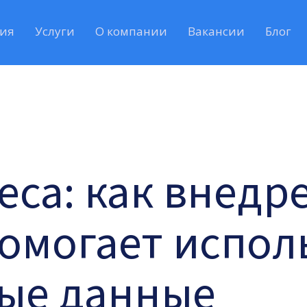
ия
Услуги
О компании
Вакансии
Блог
еса: как внедр
омогает испол
ые данные