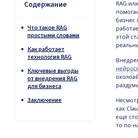
Содержание
RAG или
помога
бизнес 
Что такое RAG
работае
простыми словами
этой ст
реальны
Как работает
технология RAG
Внедре
нейрос
Ключевые выгоды
околоай
от внедрения RAG
раздумы
для бизнеса
Заключение
Несмот
как Cla
еще сто
то по-