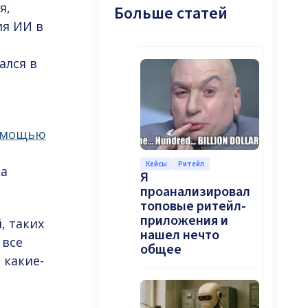
я,
Больше статей
ия ИИ в
ался в
помощью
в
Кейсы
Ритейл
ка
Я
проанализировал
топовые ритейл-
приложения и
, таких
нашел нечто
 все
общее
 какие-