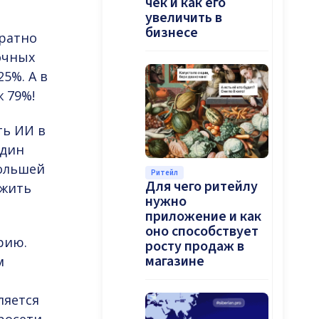
чек и как его
увеличить в
бизнесе
ратно
очных
5%. А в
 79%!
ть ИИ в
один
большей
Ритейл
Для чего ритейлу
ожить
нужно
приложение и как
оно способствует
рию.
росту продаж в
магазине
м
ляется