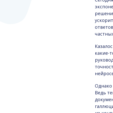
экспоне
решени
ускорит
ответо
частных
Казалос
какие-т
руково
точност
нейросе
Однако 
Ведь те
докумен
галлюци