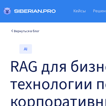
Кейсы
Решен
Вернуться в блог
AI
RAG для бизн
технологии п
корпоративн