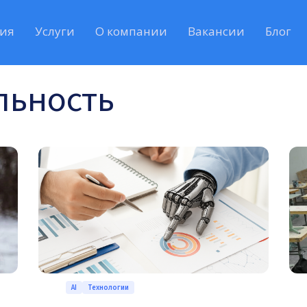
ия
Услуги
О компании
Вакансии
Блог
льность
AI
Технологии