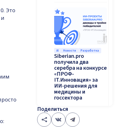
0. Это
 и
AI
Новости
Разработка
Siberian.pro
получила два
серебра на конкурсе
а
«ПРОФ-
амим
IT.Инновация» за
ИИ-решения для
медицины и
госсектора
просто
Поделиться
о: