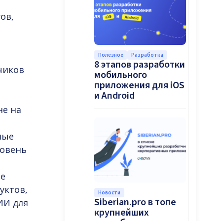
ов,
Полезное
Разработка
8 этапов разработки
чиков
мобильного
приложения для iOS
и Android
не на
мые
ровень
ре
уктов,
Новости
Siberian.pro в топе
ИИ для
крупнейших