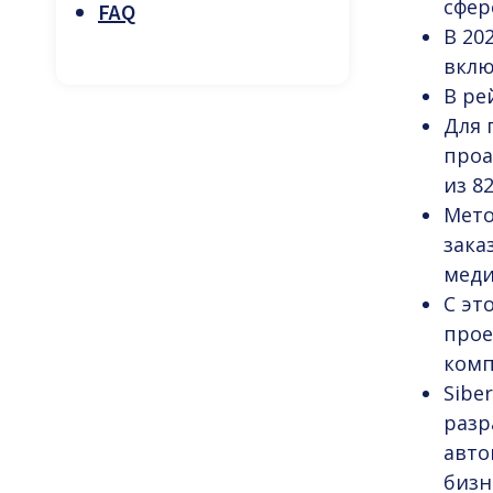
сфер
FAQ
В 20
вклю
В ре
Для 
проа
из 8
Мето
зака
меди
С эт
прое
комп
Sibe
разр
авто
бизн