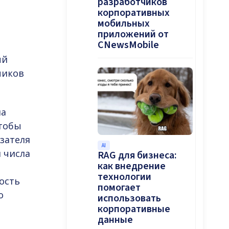
разработчиков
корпоративных
мобильных
приложений от
CNewsMobile
ый
чиков
на
чтобы
азателя
AI
 числа
RAG для бизнеса:
как внедрение
технологии
ость
помогает
о
использовать
корпоративные
данные