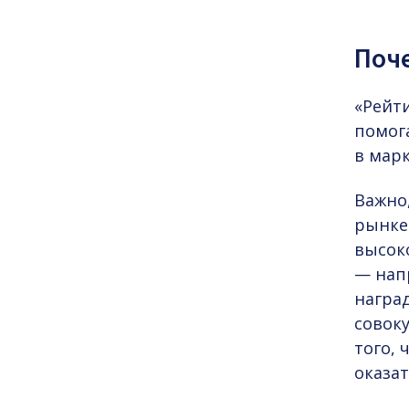
Поч
«Рейт
помог
в марк
Важно,
рынке.
высоко
— нап
награ
совок
того,
оказат