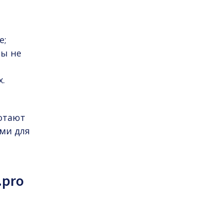
е;
ты не
х.
отают
ми для
.pro