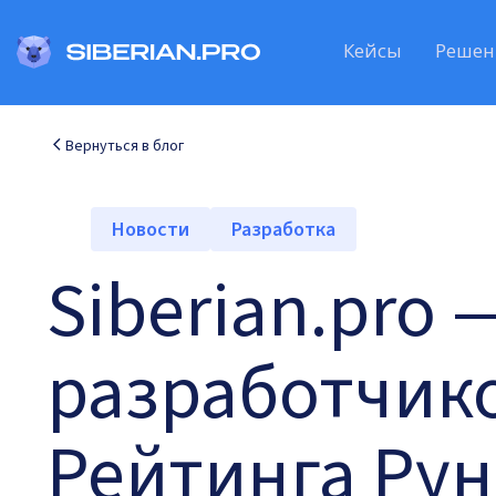
Кейсы
Решен
Вернуться в блог
Новости
Разработка
Siberian.pro
разработчико
Рейтинга Рун