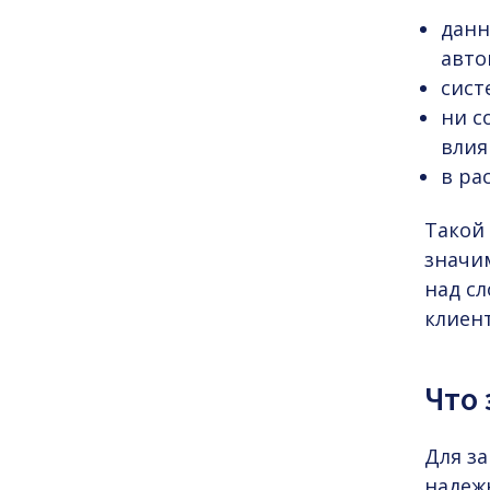
данн
авто
сист
ни с
влия
в ра
Такой 
значи
над с
клиент
Что 
Для з
надеж