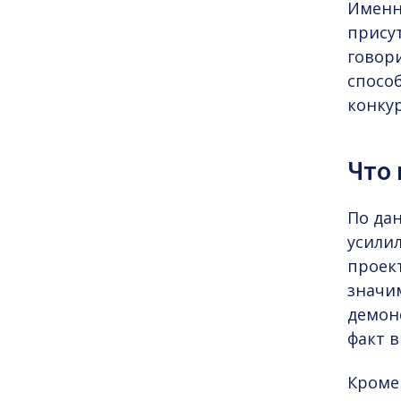
Именн
присут
говор
спосо
конку
Что 
По дан
усили
проек
значи
демон
факт 
Кроме