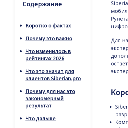
Содержание
Siberi
мобил
Рунет
Коротко о фактах
цифро
Почему это важно
Для на
экспе
Что изменилось в
дополн
рейтингах 2026
остае
Что это значит для
экспер
клиентов Siberian.pro
Коро
Почему для нас это
закономерный
результат
Sibe
разр
Что дальше
Комп