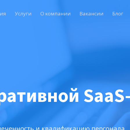
ия
Услуги
О компании
Вакансии
Блог
ративной Saa
леченность и квалификацию персонала