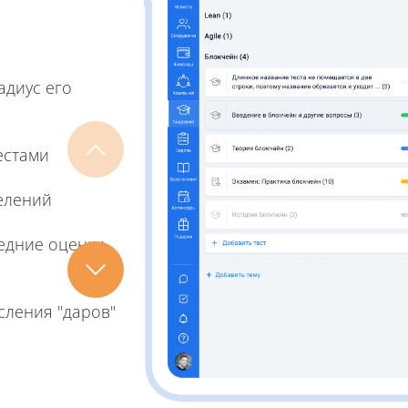
адиус его
естами
елений
редние оценки
сления "даров"