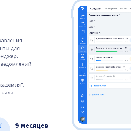
правления
енты для
енджер,
уведомлений,
кадемия”,
онала.
9 месяцев