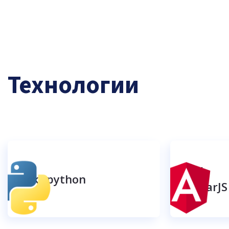
Технологии
web/ 
back/ python
angularJS