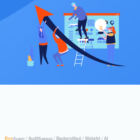
Все
Аудит / Audit
Бэкэнд / Backend
Веб / Web
ИИ / AI