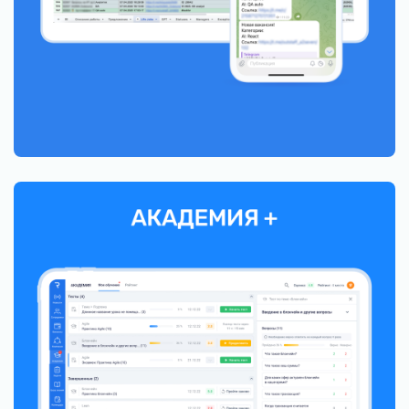
аутстаф-подразделения
Больше, чем обучение: повышаем
вовлеченность и квалификацию персонала