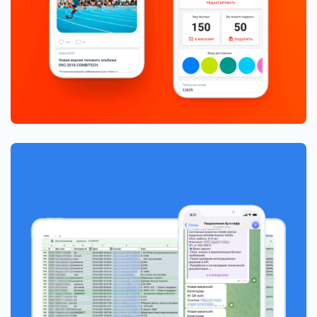
Снизили отток персонала на производстве и
повысили вовлеченность
В 4 раза повысили производительность