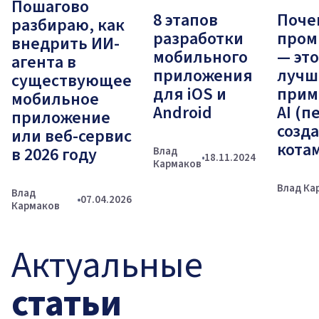
Пошагово
8 этапов
Поче
разбираю, как
разработки
пром
внедрить ИИ-
мобильного
— это
агента в
приложения
лучш
существующее
для iOS и
прим
мобильное
Android
AI (п
приложение
созд
или веб-сервис
кота
в 2026 году
Влад
18.11.2024
Кармаков
Влад Ка
Влад
07.04.2026
Кармаков
Актуальные
статьи