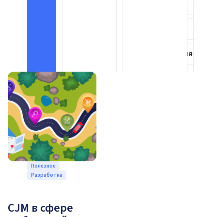
Ритейл
8
AI
52
Цифровизация
6
Полезное
Разработка
CJM в сфере