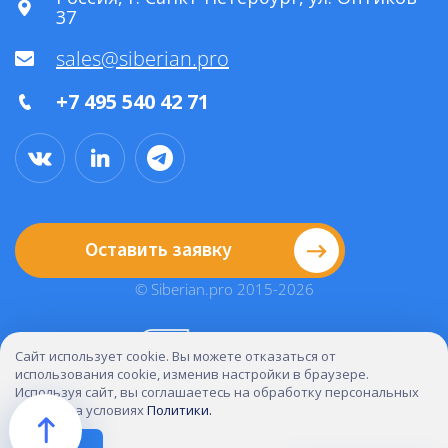
37
sales@siberian.pro
+7 495 540 42 71
Оставить заявку
© Siberian.pro 2015-2026
Сайт использует cookie. Вы можете отказаться от
использования cookie, изменив настройки в браузере.
Политика конфиденциальности
Используя сайт, вы соглашаетесь на обработку персональных
Юридическая информация
данных на условиях
Политики.