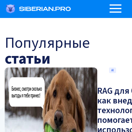
Популярные
статьи
AI
RAG для 
как вне
техноло
помогае
использ