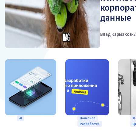
корпора
данные
Влад Кармаков
2
AI
Полезное
AI
Разработка
Ц