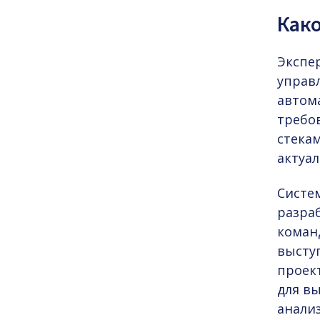
Како
Экспе
управл
автом
требо
стека
актуа
Cисте
разра
коман
высту
проек
для в
анали