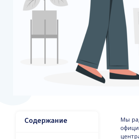
Содержание
Мы ра
офици
центра