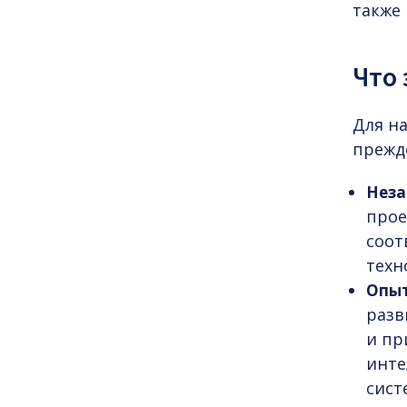
также
Что 
Для н
прежд
Неза
прое
соот
техн
Опыт
разв
и пр
инте
сист