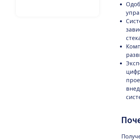
Одоб
упра
Сист
зави
стек
Комп
разв
Эксп
цифр
прое
внед
сист
Поч
Получе