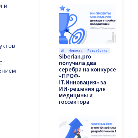
и и
уктов
AI
Новости
Разработка
Siberian.pro
с
получила два
серебра на конкурсе
ением
«ПРОФ-
IT.Инновация» за
ИИ-решения для
медицины и
госсектора