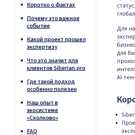
Коротко о фактах
стату
глоба
Почему это важное
событие
Для н
экспе
Какой проект прошел
бизне
экспертизу
для би
Что это значит для
прохо
клиентов Siberian.pro
интел
AI-тех
Где такой подход
особенно полезен
Коро
Наш опыт в
экосистеме
Sibe
«Сколково»
Прое
FAQ
эксп