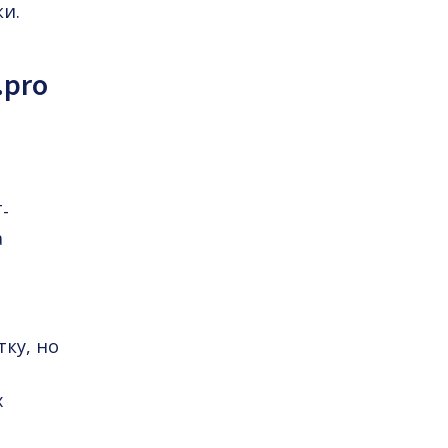
и.
.pro
-
а
ку, но
х