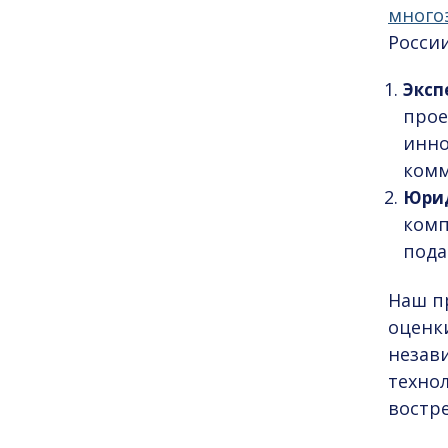
много
Росси
Эксп
прое
инно
комм
Юрид
комп
пода
Наш п
оценк
незави
техно
востр