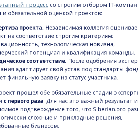
этапный процесс
со строгим отбором
IT-компан
и
и обязательной оценкой проектов:
Независимая коллегия оценивае
ертиза проекта.
кт на соответствие строгим критериям:
вационность, технологическая новизна,
ерческий потенциал и квалификация команды.
После одобрения экспер
ическое соответствие.
ания адаптирует свой устав под стандарты фон
ет финальную заявку на статус участника.
роект прошел обе обязательные стадии эксперт
и
. Для нас это важный результат и
с первого раза
симое подтверждение того, что Siberian.pro ра
логически сложные и прикладные решения,
ебованные бизнесом.