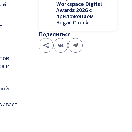
Workspace Digital
ий
Awards 2026 с
приложением
Sugar-Check
т
Поделиться
тов
да и
ной
звивает