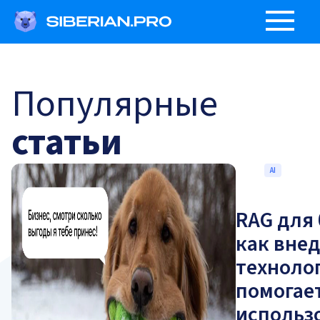
Популярные
статьи
AI
RAG для 
как вне
техноло
помогае
использ