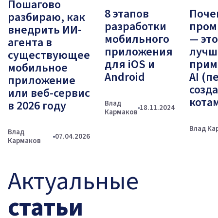
Пошагово
8 этапов
Поче
разбираю, как
разработки
пром
внедрить ИИ-
мобильного
— это
агента в
приложения
лучш
существующее
для iOS и
прим
мобильное
Android
AI (п
приложение
созд
или веб-сервис
кота
в 2026 году
Влад
18.11.2024
Кармаков
Влад Ка
Влад
07.04.2026
Кармаков
Актуальные
статьи