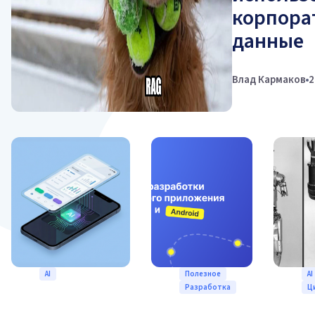
корпора
данные
Влад Кармаков
2
AI
Полезное
AI
Разработка
Ц