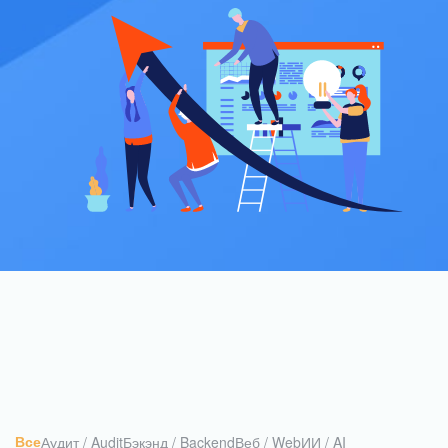
Все
Аудит / Audit
Бэкэнд / Backend
Веб / Web
ИИ / AI