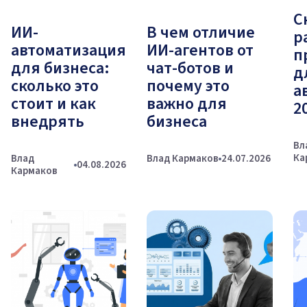
С
ИИ-
В чем отличие
р
автоматизация
ИИ-агентов от
п
для бизнеса:
чат-ботов и
д
сколько это
почему это
а
стоит и как
важно для
2
внедрять
бизнеса
Вл
Ка
Влад
Влад Кармаков
24.07.2026
04.08.2026
Кармаков