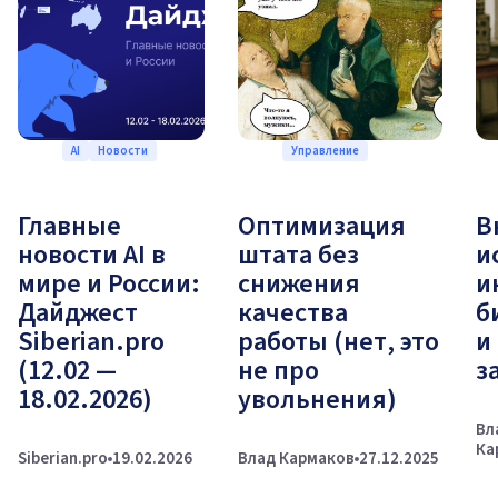
AI
Новости
Управление
Главные
Оптимизация
В
новости AI в
штата без
и
мире и России:
снижения
и
Дайджест
качества
б
Siberian.pro
работы (нет, это
и
(12.02 —
не про
з
18.02.2026)
увольнения)
Вл
Ка
Siberian.pro
19.02.2026
Влад Кармаков
27.12.2025