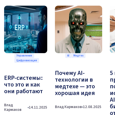
Управление
AI
Медтех
Цифровизация
Почему AI-
5
ERP-системы:
технологии в
п
что это и как
медтехе — это
п
они работают
хорошая идея
и
A
б
Влад
Влад Кармаков
12.08.2025
14.11.2025
Кармаков
о