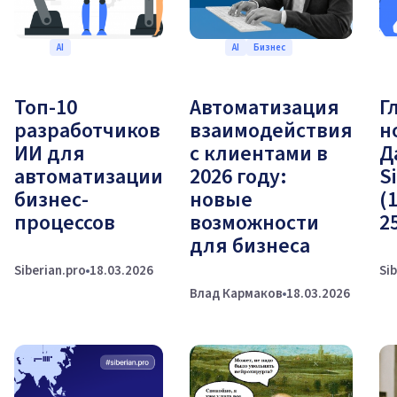
AI
AI
Бизнес
Топ-10
Автоматизация
Г
разработчиков
взаимодействия
н
ИИ для
с клиентами в
Д
автоматизации
2026 году:
S
бизнес-
новые
(
процессов
возможности
2
для бизнеса
Siberian.pro
18.03.2026
Si
Влад Кармаков
18.03.2026