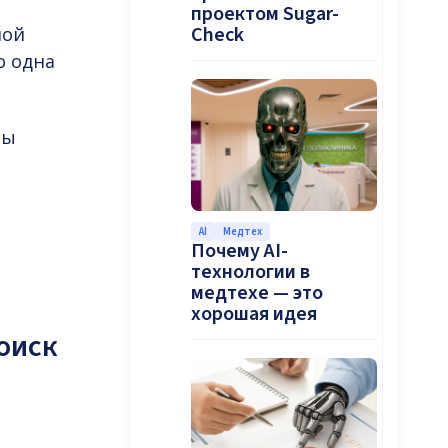
проектом Sugar-
Check
ной
о одна
ты
AI
Медтех
Почему AI-
технологии в
медтехе — это
хорошая идея
оиск