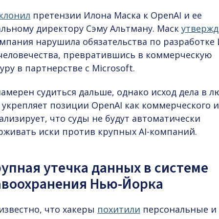
клонил
претензии Илона Маска к OpenAI и ее
альному директору Сэму Альтману. Маск
утвержд
омпания нарушила обязательства по разработке
 человечества, превратившись в коммерческую
уру в партнерстве с Microsoft.
амерен судиться дальше, однако исход дела в 
 укрепляет позиции OpenAI как коммерческого 
ализирует, что суды не будут автоматически
рживать иски против крупных AI-компаний.
рупная утечка данных в системе
авоохранения Нью-Йорка
известно, что хакеры
похитили
персональные и