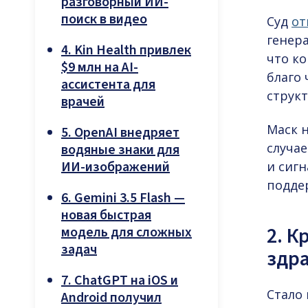
разговорный ИИ-
поиск в видео
Суд
от
генер
4. Kin Health привлек
что к
$9 млн на AI-
благо
ассистента для
структ
врачей
Маск н
5. OpenAI внедряет
случае
водяные знаки для
ИИ-изображений
и сигн
подде
6. Gemini 3.5 Flash —
новая быстрая
2. К
модель для сложных
задач
здр
7. ChatGPT на iOS и
Стало 
Android получил