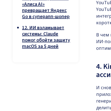
YouTu
«Алиса AI»
YouTub
превращает Яндекс
интегр
Go в суперапп-шопер
коротк
12. ИИ взламывает
системы: Claude
В чем
помог обойти защиту
ИИ-по
macOS за 5 дней
оптим
4. K
асси
И сно
прило
генер
делить