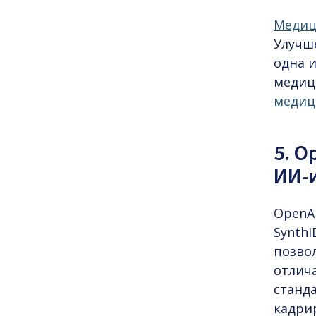
Медиц
Улучше
одна 
медиц
медиц
5. O
ИИ-
OpenA
SynthI
позво
отлича
станд
кадри