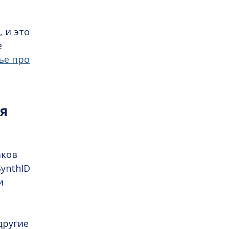
 и это
е
ье про
ля
аков
ynthID
и
другие