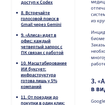
медиц
доступ к Codex
отпеча
8. Встречайте
систем
голосовой поиск в
из кру
Gmail через Gemini
Инцид
9. «Алиса» идет в
биомет
офис: каждый
Заказ
четвертый запрос с
необх
ПК связан с работой
много
10. Масштабирование
работ
ИИ буксует:
инфраструктура
3. «
готова лишь у 5%
компаний
в ви
11. От поездки до
Googl
покупки в один клик: