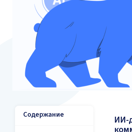
Содержание
ИИ-д
ком