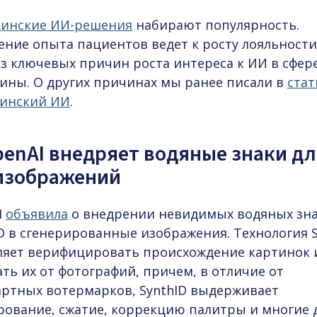
инские ИИ-решения
набирают популярность.
ние опыта пациентов ведет к росту лояльности,
из ключевых причин роста интереса к ИИ в сфер
ины. О других причинах мы ранее писали в
стат
инский ИИ
.
penAI внедряет водяные знаки д
изображений
I
объявила
о внедрении невидимых водяных зн
D в сгенерированные изображения. Технология S
ляет верифицировать происхождение картинок 
ть их от фотографий, причем, в отличие от
артных вотермарков, SynthID выдерживает
рование, сжатие, коррекцию палитры и многие 