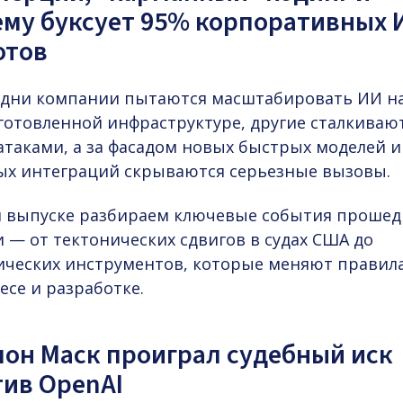
ему буксует 95% корпоративных 
отов
одни компании пытаются масштабировать ИИ н
готовленной инфраструктуре, другие сталкивают
атаками, а за фасадом новых быстрых моделей и
ых интеграций скрываются серьезные вызовы.
м выпуске разбираем ключевые события проше
 — от тектонических сдвигов в судах США до
ических инструментов, которые меняют правил
есе и разработке.
лон Маск проиграл судебный иск
тив OpenAI