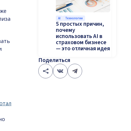
кже
лиза
AI
Технологии
5 простых причин,
почему
использовать AI в
вать
страховом бизнесе
— это отличная идея
и
Поделиться
отал
но