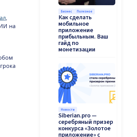
Бизнес
Полезное
Как сделать
ал
,
мобильное
 ИИ на
приложение
прибыльным. Ваш
гайд по
монетизации
любом
игрока
Новости
Siberian.pro —
серебряный призер
конкурса «Золотое
приложение» с