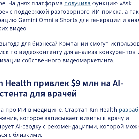
be. На днях платформа
получила
функцию «Ask
e» с поддержкой разговорного ИИ-поиска, а та
ацию Gemini Omni в Shorts для генерации и ана
их видео.
 выгода для бизнеса? Компании смогут использо
иск по видеоконтенту для анализа конкурентов 
изации собственного видеомаркетинга.
in Health привлек $9 млн на AI-
стента для врачей
ва про
ИИ в медицине
. Стартап Kin Health
разраб
жение, которое записывает визиты к врачу и
ирует AI-сводку с рекомендациями, которой мож
ся с близкими.