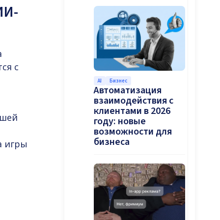
ИИ-
а
ся с
AI
Бизнес
Автоматизация
взаимодействия с
клиентами в 2026
дшей
году: новые
возможности для
бизнеса
а игры